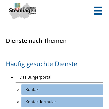
Zum Header
Zum Hauptinhalt
Zum Footer
Zum Hauptinhalt springen
Dienste nach Themen
Häufig gesuchte Dienste
Das Bürgerportal
Kontakt
Kontaktformular