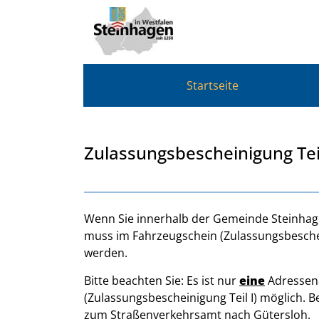
Zum Header
Zum Hauptinhalt
Zum Footer
Zum Hauptinhalt springen
Startseite
Zulassungsbescheinigung Tei
Beschreibung
Wenn Sie innerhalb der Gemeinde Steinhag
muss im Fahrzeugschein (Zulassungsbeschei
werden.
Bitte beachten Sie: Es ist nur
eine
Adressen
(Zulassungsbescheinigung Teil I) möglich. 
zum Straßenverkehrsamt nach Gütersloh.