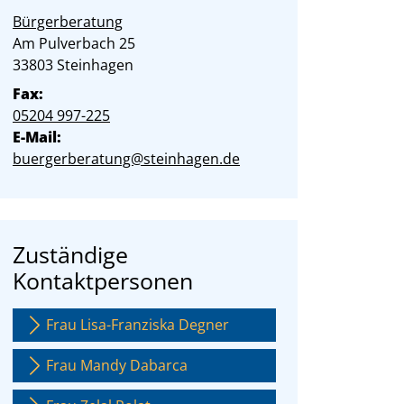
Bürgerberatung
Straße:
Hausnummer:
Am Pulverbach
25
PLZ:
Ort:
33803
Steinhagen
Fax:
05204 997-225
E-Mail:
buergerberatung@steinhagen.de
Zuständige
Kontaktpersonen
Frau Lisa-Franziska Degner
Frau Mandy Dabarca