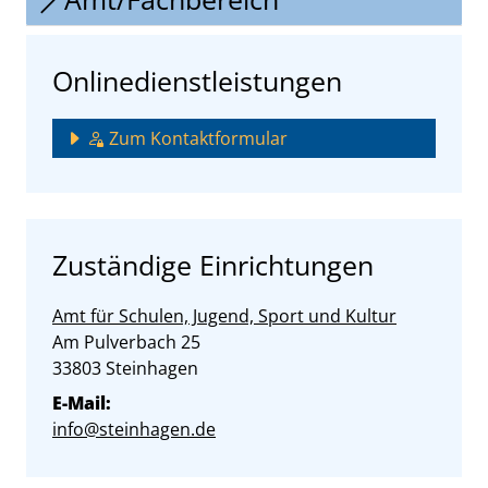
Onlinedienstleistungen
Zum Kontaktformular
Zuständige Einrichtungen
Amt für Schulen, Jugend, Sport und Kultur
Straße:
Hausnummer:
Am Pulverbach
25
PLZ:
Ort:
33803
Steinhagen
E-Mail:
info@steinhagen.de