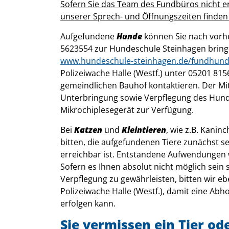
Sofern Sie das Team des Fundbüros nicht er
unserer Sprech- und Öffnungszeiten finden so
Aufgefundene
Hunde
können Sie nach vorh
5623554 zur Hundeschule Steinhagen bringen
www.hundeschule-steinhagen.de/fundhun
Polizeiwache Halle (Westf.) unter 05201 815
gemeindlichen Bauhof kontaktieren. Der Mi
Unterbringung sowie Verpflegung des Hun
Mikrochiplesegerät zur Verfügung.
Bei
Katzen
und
Kleintieren
, wie z.B. Kanin
bitten, die aufgefundenen Tiere zunächst s
erreichbar ist. Entstandene Aufwendungen w
Sofern es Ihnen absolut nicht möglich sein
Verpflegung zu gewährleisten, bitten wir eb
Polizeiwache Halle (Westf.), damit eine Ab
erfolgen kann.
Sie vermissen ein Tier ode