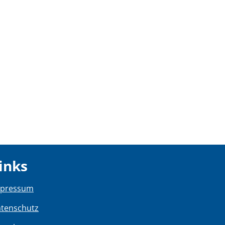
inks
mpressum
tenschutz