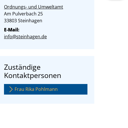
Ordnungs- und Umweltamt
Straße:
Hausnummer:
Am Pulverbach
25
PLZ:
Ort:
33803
Steinhagen
E-Mail:
info@steinhagen.de
Zuständige
Kontaktpersonen
Frau Rika Pohlmann