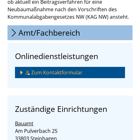
ob aktuell ein Beitragsverfahren für eine
Neubaumaßnahme nach den Vorschriften des
Kommunalabgabengesetzes NW (KAG NW) ansteht.
Amt/Fachbereich
Onlinedienstleistungen
Zum Kontaktformular
Zuständige Einrichtungen
Bauamt
Straße:
Hausnummer:
Am Pulverbach
25
PLZ:
Ort:
33803
Steinhagen