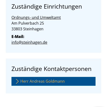
Zuständige Einrichtungen
Ordnungs- und Umweltamt
Straße:
Hausnummer:
Am Pulverbach
25
PLZ:
Ort:
33803
Steinhagen
E-Mail:
info@steinhagen.de
Zuständige Kontaktpersonen
Herr Andreas Goldmann