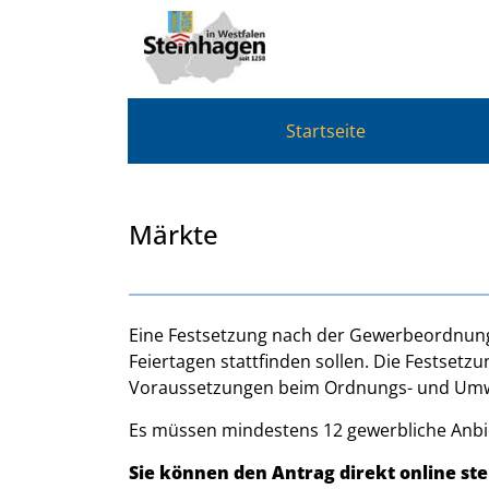
Zum Header
Zum Hauptinhalt
Zum Footer
Zum Hauptinhalt springen
Startseite
Märkte
Beschreibung
Eine Festsetzung nach der Gewerbeordnung i
Feiertagen stattfinden sollen. Die Festset
Voraussetzungen beim Ordnungs- und Umw
Es müssen mindestens 12 gewerbliche Anbie
Sie können den Antrag direkt online ste