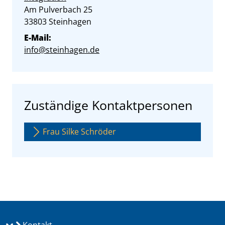
Straße:
Hausnummer:
Am Pulverbach
25
PLZ:
Ort:
33803
Steinhagen
E-Mail:
info@steinhagen.de
Zuständige Kontaktpersonen
Frau Silke Schröder