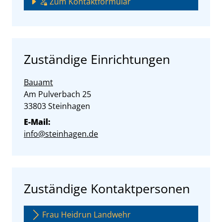
Zum Kontaktformular
Zuständige Einrichtungen
Bauamt
Straße:
Hausnummer:
Am Pulverbach
25
PLZ:
Ort:
33803
Steinhagen
E-Mail:
info@steinhagen.de
Zuständige Kontaktpersonen
Frau Heidrun Landwehr