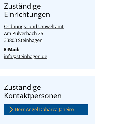
Zuständige
Einrichtungen
Ordnungs- und Umweltamt
Straße:
Hausnummer:
Am Pulverbach
25
PLZ:
Ort:
33803
Steinhagen
E-Mail:
info@steinhagen.de
Zuständige
Kontaktpersonen
Herr Angel Dabarca Janeiro