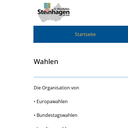
Zum Header
Zum Hauptinhalt
Zum Footer
Zum Hauptinhalt springen
Startseite
Wahlen
Beschreibung
Die Organisation von
• Europawahlen
• Bundestagswahlen