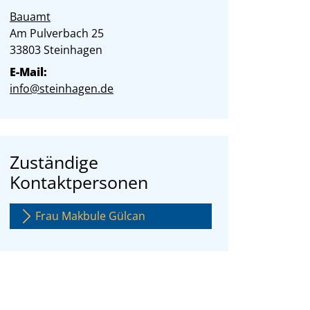
Bauamt
Straße:
Hausnummer:
Am Pulverbach
25
PLZ:
Ort:
33803
Steinhagen
E-Mail:
info@steinhagen.de
Zuständige
Kontaktpersonen
Frau Makbule Gülcan