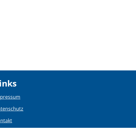
inks
mpressum
tenschutz
ntakt
rrierefreiheit