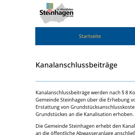
Zum Header
Zum Hauptinhalt
Zum Footer
Zum Hauptinhalt springen
Startseite
Kanalanschlussbeiträge
Beschreibung
Kanalanschlussbeiträge werden nach § 8 
Gemeinde Steinhagen über die Erhebung vo
Erstattung von Grundstücksanschlusskosten
Grundstückes an die Kanalisation erhoben.
Die Gemeinde Steinhagen erhebt den Kanala
an die öffentliche Abwasseranlage anschlie