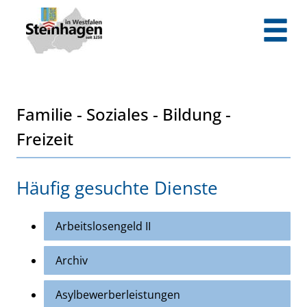
Zum Header
Zum Hauptinhalt
Zum Footer
Zum Hauptinhalt springen
Familie - Soziales - Bildung -
Freizeit
Häufig gesuchte Dienste
Arbeitslosengeld II
Archiv
Asylbewerberleistungen