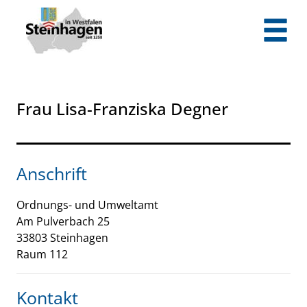
Zum Header
Zum Hauptinhalt
Zum Footer
Zum Hauptinhalt springen
Frau Lisa-Franziska Degner
Anschrift
Ordnungs- und Umweltamt
Am Pulverbach
25
33803
Steinhagen
Raum 112
Kontakt