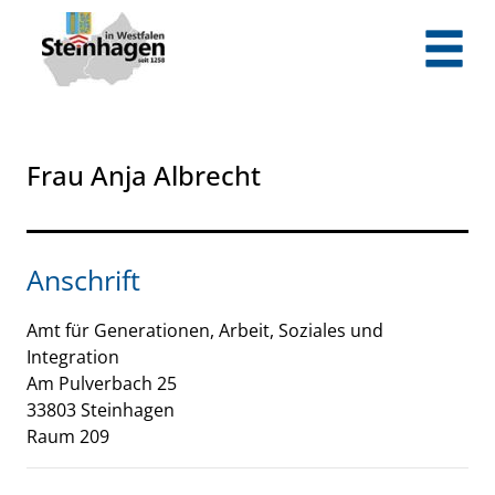
Zum Header
Zum Hauptinhalt
Zum Footer
Zum Hauptinhalt springen
Frau Anja Albrecht
Anschrift
Amt für Generationen, Arbeit, Soziales und
Integration
Am Pulverbach
25
33803
Steinhagen
Raum 209