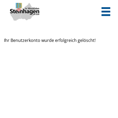
Zum Header
Zum Hauptinhalt
Zum Footer
Zum Hauptinhalt springen
Ihr Benutzerkonto wurde erfolgreich gelöscht!