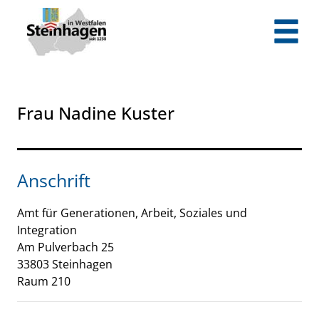
Zum Header
Zum Hauptinhalt
Zum Footer
Zum Hauptinhalt springen
Frau Nadine Kuster
Anschrift
Amt für Generationen, Arbeit, Soziales und
Integration
Am Pulverbach
25
33803
Steinhagen
Raum 210