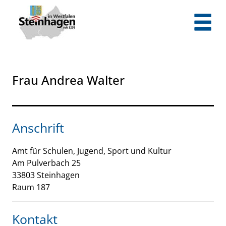
Zum Header
Zum Hauptinhalt
Zum Footer
Zum Hauptinhalt springen
Frau Andrea Walter
Anschrift
Amt für Schulen, Jugend, Sport und Kultur
Am Pulverbach
25
33803
Steinhagen
Raum 187
Kontakt