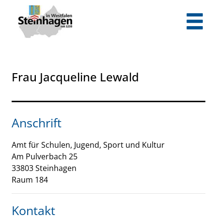
Zum Header
Zum Hauptinhalt
Zum Footer
Zum Hauptinhalt springen
Frau Jacqueline Lewald
Anschrift
Amt für Schulen, Jugend, Sport und Kultur
Am Pulverbach
25
33803
Steinhagen
Raum 184
Kontakt