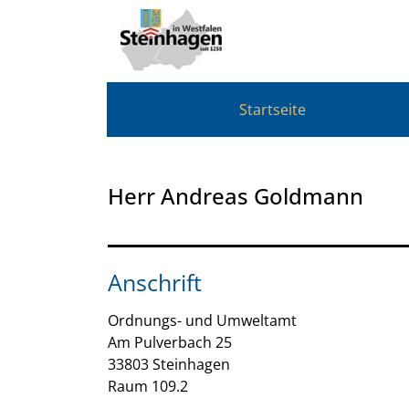
Zum Header
Zum Hauptinhalt
Zum Footer
Zum Hauptinhalt springen
Startseite
Herr Andreas Goldmann
Anschrift
Ordnungs- und Umweltamt
Am Pulverbach
25
33803
Steinhagen
Raum 109.2