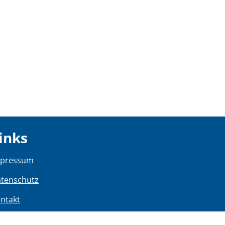
inks
mpressum
tenschutz
ntakt
rrierefreiheit